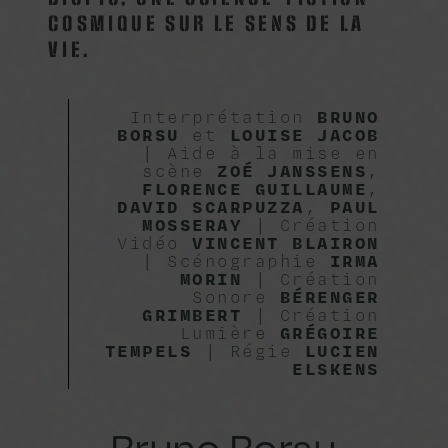
COSMIQUE SUR LE SENS DE LA
VIE.
Interprétation
BRUNO
BORSU
et
LOUISE JACOB
| Aide à la mise en
scène
ZOÉ JANSSENS
,
FLORENCE GUILLAUME
,
DAVID SCARPUZZA
,
PAUL
MOSSERAY
| Création
Vidéo
VINCENT BLAIRON
| Scénographie
IRMA
MORIN
| Création
Sonore
BÉRENGER
GRIMBERT
| Création
Lumière
GRÉGOIRE
TEMPELS
| Régie
LUCIEN
ELSKENS
Bruno Borsu