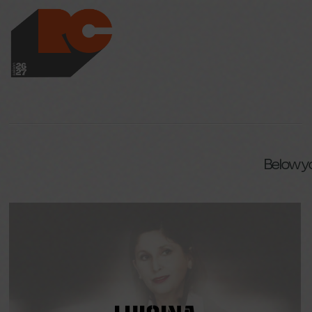
LES RICHES-CLAI
Below yo