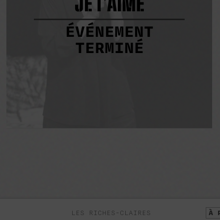
JE T’AIME
ÉVÉNEMENT
TERMINÉ
LES RICHES-CLAIRES
À 