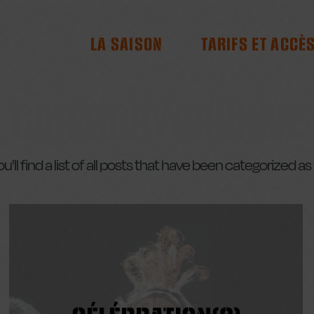
RES
LA SAISON
TARIFS ET ACCÈ
CATEGORY ARCHIVE
u'll find a list of all posts that have been categorized as