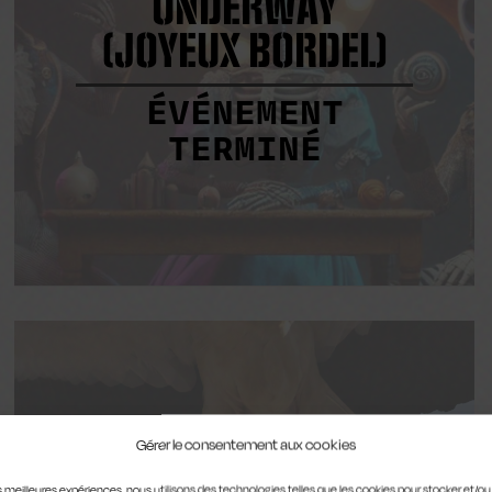
UNDERWAY
(JOYEUX BORDEL)
ÉVÉNEMENT
TERMINÉ
Gérer le consentement aux cookies
C’EST POUR
les meilleures expériences, nous utilisons des technologies telles que les cookies pour stocker et/o