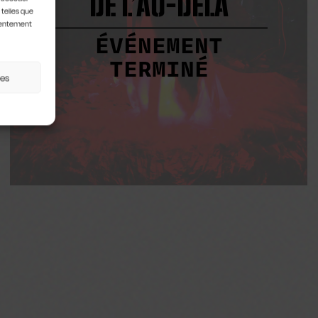
DE L’AU-DELÀ
 telles que
nsentement
ÉVÉNEMENT
TERMINÉ
ces