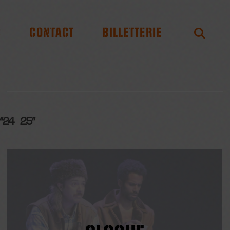
S
CONTACT
BILLETTERIE
“24_25”