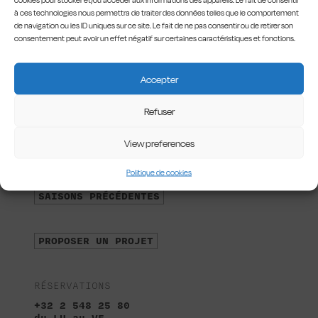
cookies pour stocker et/ou accéder aux informations des appareils. Le fait de consentir
à ces technologies nous permettra de traiter des données telles que le comportement
de navigation ou les ID uniques sur ce site. Le fait de ne pas consentir ou de retirer son
consentement peut avoir un effet négatif sur certaines caractéristiques et fonctions.
LES RICHES-CLAIRES
Accepter
24, rue des Riches Claires
B-1000 Bxl
Refuser
S'INSCRIRE À LA NEWSLETTER
View preferences
Politique de cookies
À PROPOS DE NOUS
SAISONS PRÉCÉDENTES
PROPOSER UN PROJET
RÉSERVATIONS
+32 2 548 25 80